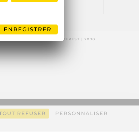
ENREGISTRER
OOK
| 8600
PINTEREST
| 2000
WEBSITE DESIGN BY
pipdig
TOUT REFUSER
PERSONNALISER