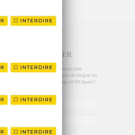
ER
INTERDIRE
NEWSLETTER
ER
INTERDIRE
Rejoignez-nous! Ne manquez pas
es derniers articles, les nouveautés du blog et les
bons plans. Garanti 100% Voyage et 0% Spam !
ER
INTERDIRE
ER
INTERDIRE