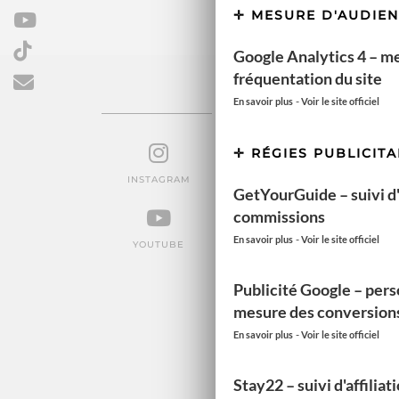
MESURE D'AUDIE
Google Analytics 4 – m
fréquentation du site
-
En savoir plus
Voir le site officiel
FOLLOW US
RÉGIES PUBLICITA
INSTAGRAM
FACEBOOK
PINTEREST
GetYourGuide – suivi d'a
commissions
-
En savoir plus
Voir le site officiel
YOUTUBE
TIKTOK
EMAIL
Publicité Google – pers
mesure des conversion
-
En savoir plus
Voir le site officiel
Stay22 – suivi d'affiliat