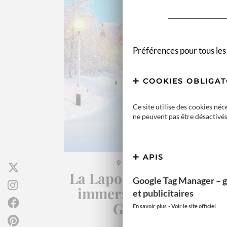
Préférences pour tous les
COOKIES OBLIGAT
Ce site utilise des cookies né
ne peuvent pas être désactivés
APIS
LAPONIE SUÉDOISE
La Laponie suédoise, u
Google Tag Manager – g
immersion au cœur du
et publicitaires
Grand Nord
-
En savoir plus
Voir le site officiel