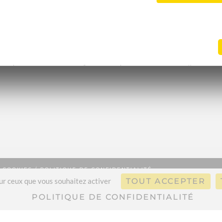
RAM
| 23100
TIKTOK
| 1347
FACEB
/
COOKIES
/
POLITIQUE DE CONFIDENTIALITÉ
sur ceux que vous souhaitez activer
TOUT ACCEPTER
POLITIQUE DE CONFIDENTIALITÉ
English
(
Anglais
)
Français