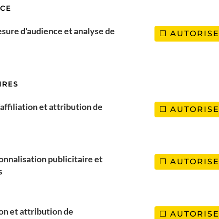
NCE
esure d'audience et analyse de
AUTORIS
IRES
ffiliation et attribution de
AUTORIS
l
Paris
onnalisation publicitaire et
AUTORIS
s
ion et attribution de
AUTORIS