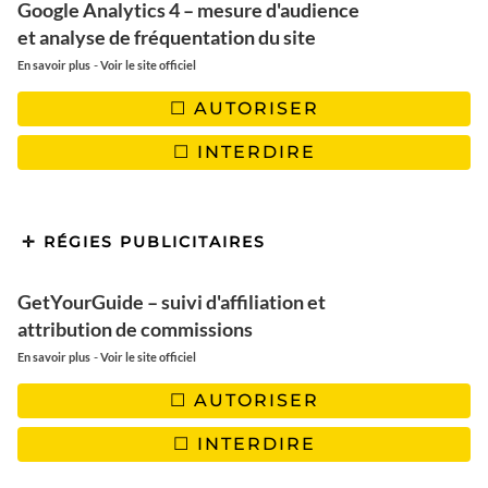
Google Analytics 4 – mesure d'audience
et analyse de fréquentation du site
FOLLOW US
-
En savoir plus
Voir le site officiel
AUTORISER
INSTAGRAM
FACEBOOK
PINTEREST
INTERDIRE
YOUTUBE
TIKTOK
EMAIL
RÉGIES PUBLICITAIRES
GetYourGuide – suivi d'affiliation et
attribution de commissions
-
En savoir plus
Voir le site officiel
AUTORISER
INTERDIRE
Paris