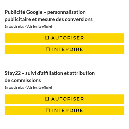
Publicité Google – personnalisation
publicitaire et mesure des conversions
NEWSLETTER
-
En savoir plus
Voir le site officiel
Rejoignez-nous! Ne manquez pas
AUTORISER
les derniers articles, les nouveautés du blog et les bons
plans. Garanti 100% Voyage et 0% Spam !
INTERDIRE
Stay22 – suivi d'affiliation et attribution
de commissions
-
En savoir plus
Voir le site officiel
AUTORISER
INTERDIRE