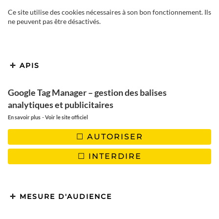
Ce site utilise des cookies nécessaires à son bon fonctionnement. Ils
ne peuvent pas être désactivés.
APIS
Google Tag Manager – gestion des balises
analytiques et publicitaires
-
En savoir plus
Voir le site officiel
AUTORISER
LES ILES GRENADINES
INTERDIRE
Croisière de 13 jours en
catamaran dans les Iles
Grenadines
MESURE D'AUDIENCE