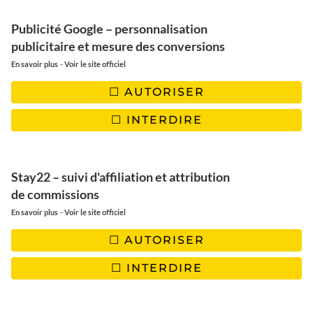
Publicité Google – personnalisation
publicitaire et mesure des conversions
-
En savoir plus
Voir le site officiel
LES SAINTES
Visiter les Saintes sur deux
AUTORISER
jours | Un archipel aux
INTERDIRE
paysages paradisiaques
Stay22 – suivi d'affiliation et attribution
de commissions
-
En savoir plus
Voir le site officiel
AUTORISER
INTERDIRE