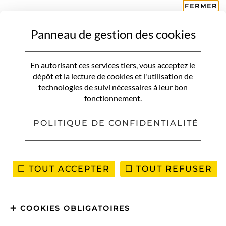
FERMER
Panneau de gestion des cookies
AMERIQUE DU SUD
Bolivie: de Potosi en passant par
En autorisant ces services tiers, vous acceptez le
Sucre et La Paz
dépôt et la lecture de cookies et l'utilisation de
technologies de suivi nécessaires à leur bon
fonctionnement.
POLITIQUE DE CONFIDENTIALITÉ
TOUT ACCEPTER
TOUT REFUSER
COOKIES OBLIGATOIRES