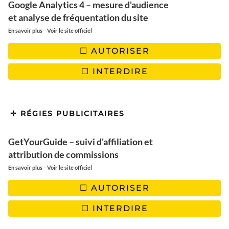
Google Analytics 4 – mesure d'audience
et analyse de fréquentation du site
-
En savoir plus
Voir le site officiel
AUTORISER
INTERDIRE
RÉGIES PUBLICITAIRES
GetYourGuide – suivi d'affiliation et
attribution de commissions
POTOSI : LA VILLE DE L’ARGENT
-
En savoir plus
Voir le site officiel
AUTORISER
Potosi
est la ville de plus de
100 000 habitant
s la plus haute
au monde. Située à 4090 mètres d’altitude, elle a connu son
INTERDIRE
essor quand les espagnols ont découvert l’argent présent sur
la colline dominant la ville. L’exploitation minière fait donc