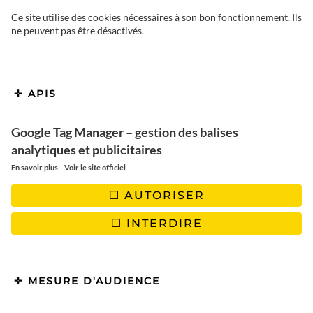
Ce site utilise des cookies nécessaires à son bon fonctionnement. Ils
ne peuvent pas être désactivés.
Nous vous présentons 3 villes
boliviennes aux caractéristiques
différentes: La ville de l’argent,
APIS
Potosi
, La ville du chocolat,
Google Tag Manager – gestion des balises
Sucre
, et la capitale,
La Paz
.
analytiques et publicitaires
-
En savoir plus
Voir le site officiel
AUTORISER
Voici maintenant 4j que nous sommes en
Bolivie
dont 3 jours
INTERDIRE
à l’assaut des lagunes vertes, blanches, colorés du Sud du pays
et du fameux
Salar d’Uyuni
. Nous remontons maintenant
doucement vers le Pérou en nous nous arrêtant en chemin
dans différents lieux.
MESURE D'AUDIENCE