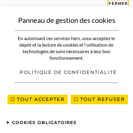
FERMER
Panneau de gestion des cookies
Où partir à Noël
En autorisant ces services tiers, vous acceptez le
dépôt et la lecture de cookies et l'utilisation de
Automne
Hiver
Printemps
Été
technologies de suivi nécessaires à leur bon
fonctionnement.
Où partir au soleil mois par mois
Où partir au ski
Où partir à Noël
POLITIQUE DE CONFIDENTIALITÉ
VOUS RECHERCHEZ QUELQUE CHOSE ?
TOUT ACCEPTER
TOUT REFUSER
COOKIES OBLIGATOIRES