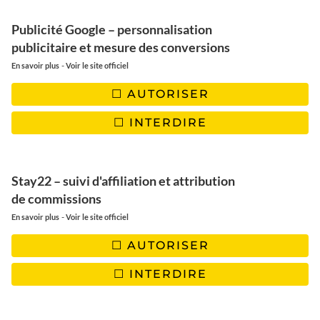
Publicité Google – personnalisation
publicitaire et mesure des conversions
-
En savoir plus
Voir le site officiel
AUTORISER
INTERDIRE
Stay22 – suivi d'affiliation et attribution
EUROPE
de commissions
Quels sont les plus beaux
-
En savoir plus
Voir le site officiel
marchés de Noël d’Europe?
AUTORISER
INTERDIRE