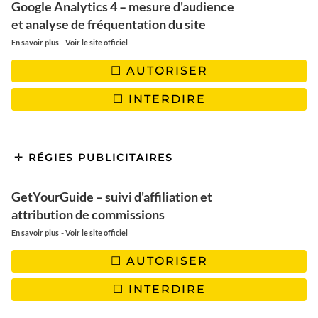
Google Analytics 4 – mesure d'audience
et analyse de fréquentation du site
STRASBOURG
-
En savoir plus
Voir le site officiel
Comment vivre le marché de
AUTORISER
Noël de Strasbourg à 100 % ?
INTERDIRE
RÉGIES PUBLICITAIRES
GetYourGuide – suivi d'affiliation et
attribution de commissions
-
En savoir plus
Voir le site officiel
AUTORISER
INTERDIRE