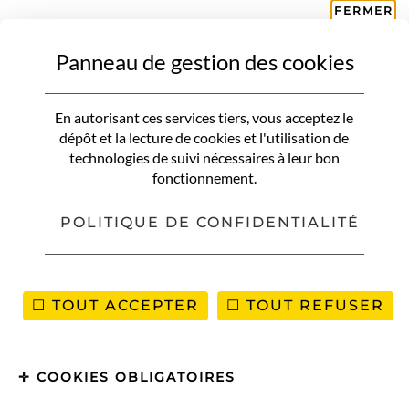
FERMER
Panneau de gestion des cookies
CORSE
DÉSERT DES AGRIATES
Comment découvrir le désert
En autorisant ces services tiers, vous acceptez le
des agriates au sud du Cap
dépôt et la lecture de cookies et l'utilisation de
technologies de suivi nécessaires à leur bon
Corse
fonctionnement.
POLITIQUE DE CONFIDENTIALITÉ
TOUT ACCEPTER
TOUT REFUSER
COOKIES OBLIGATOIRES