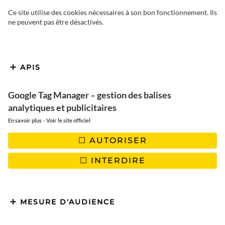
Ce site utilise des cookies nécessaires à son bon fonctionnement. Ils
ne peuvent pas être désactivés.
Vous êtes en vacances sur l’île de
APIS
Beauté, en Haute corse et vous
Google Tag Manager – gestion des balises
souhaitez découvrir sur une
analytiques et publicitaires
journée le désert des agriates ?
-
En savoir plus
Voir le site officiel
Découvrez toutes les expériences
AUTORISER
possibles dans cet endroit
INTERDIRE
paradisiaque.
MESURE D'AUDIENCE