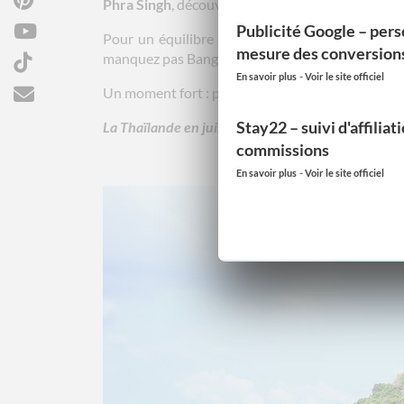
Phra Singh
, découvrez les marchés de nuit anim
Publicité Google – pers
Pour un équilibre parfait entre nature et luxe,
mesure des conversion
manquez pas Bangkok pour ses
temples scintilla
-
En savoir plus
Voir le site officiel
Un moment fort : plonger avec les tortues autour
Stay22 – suivi d'affiliat
La Thaïlande en juillet, c’est un voyage entre pla
commissions
-
En savoir plus
Voir le site officiel