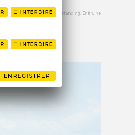
ER
INTERDIRE
ages calmes et ses resorts de standing. Enfin, ne
onnelle.
ER
INTERDIRE
ENREGISTRER