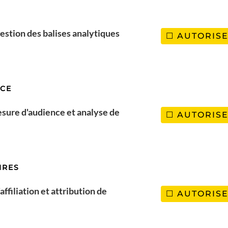
estion des balises analytiques
AUTORIS
NCE
esure d'audience et analyse de
AUTORIS
IRES
ntournable
, avec un climat favorable dans certaines régions. Sur la
ffiliation et attribution de
AUTORIS
e sable fin
et des eaux turquoise, loin des pluies qui touchent d’au
Mai
et
Chiang Rai
permettent de plonger dans la culture thaïlanda