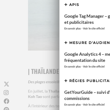
APIS
Google Tag Manager – g
et publicitaires
-
En savoir plus
Voir le site officiel
MESURE D'AUDIE
Google Analytics 4 – m
fréquentation du site
-
En savoir plus
Voir le site officiel
| THAÏLANDE
RÉGIES PUBLICITA
Des plages ensoleillées aux temples mystiques
En juillet, la
Thaïlande
est une
destination inco
GetYourGuide – suivi d'a
Koh Tao
sont parfaites pour profiter des
plages d
commissions
-
En savoir plus
Voir le site officiel
À l’intérieur des terres, des villes comme
Chiang 