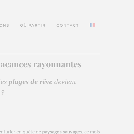
IONS
OÙ PARTIR
CONTACT
s vacances rayonnantes
des
plages de rêve
devient
 ?
enturier en quête de
paysages sauvages
, ce mois