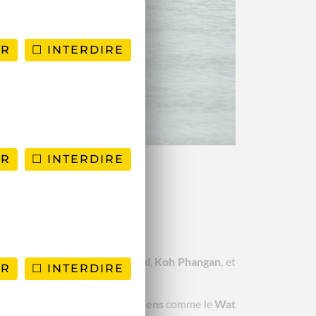
ER
INTERDIRE
ER
INTERDIRE
 côte est, les îles de
Koh Samui
,
Koh Phangan
, et
ER
INTERDIRE
tres zones du pays.
ise. Explorez des
temples anciens
comme le
Wat