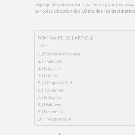
regorge de destinations parfaites pour des
vaca
par cette sélection des
10 meilleures destinations
SOMMAIRE DE L'ARTICLE :
| Polynésie française
| Thaïlande
| Bulgarie
| Bolivie
| Afrique du Sud
| Colombie
| Sri Lanka
| Maldives
| Danemark
| Mozambique