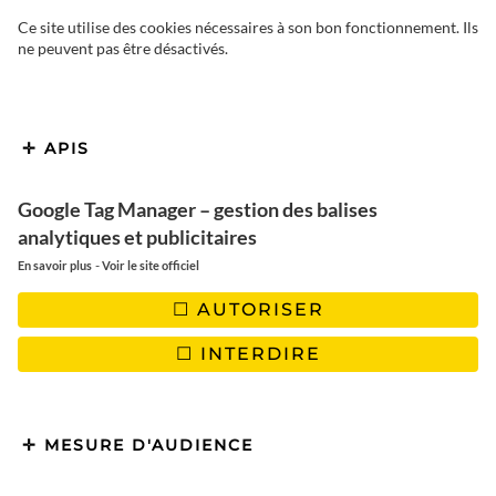
irrésistible. C’est le
timing
Ce site utilise des cookies nécessaires à son bon fonctionnement. Ils
ne peuvent pas être désactivés.
parfait
: juste avant la grande
vague de touristes, quand tout est
encore frais, authentique et
APIS
baigné d’une lumière incroyable.
Google Tag Manager – gestion des balises
Mais où partir en juin au soleil ?
analytiques et publicitaires
-
En savoir plus
Voir le site officiel
AUTORISER
Que vous ayez envie de plonger dans des eaux turquoise, de
vous perdre dans des villages chargés d’histoire ou de
INTERDIRE
randonner au milieu d’une nature verdoyante, juin a tout pour
plaire. Voici ma sélection de
10 destinations coups de cœur
pour accueillir l’été de la plus belle des manières !
MESURE D'AUDIENCE