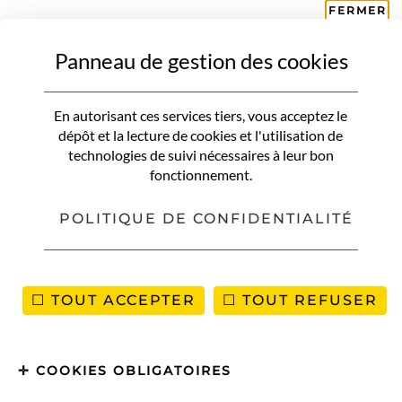
FERMER
Panneau de gestion des cookies
OÙ PARTIR
Où partir en juin au soleil ? 10
En autorisant ces services tiers, vous acceptez le
destinations pour des vacances
dépôt et la lecture de cookies et l'utilisation de
technologies de suivi nécessaires à leur bon
éclatantes
fonctionnement.
Juin, c’est ce
mois magique
où
POLITIQUE DE CONFIDENTIALITÉ
l’été n’est plus une promesse,
mais une évidence. Les jours
TOUT ACCEPTER
TOUT REFUSER
s’étirent à l’infini, les
températures grimpent, et cette
COOKIES OBLIGATOIRES
envie de décoller devient