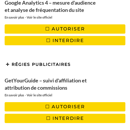
Google Analytics 4 – mesure d'audience
SOMMAIRE DE L'ARTICLE :
et analyse de fréquentation du site
-
En savoir plus
Voir le site officiel
| Philippines
AUTORISER
| Arménie
| Irlande
INTERDIRE
| Saint-Martin
| Slovénie
| Turquie
| Corse
RÉGIES PUBLICITAIRES
| Jordanie
| Croatie (Dalmatie)
GetYourGuide – suivi d'affiliation et
| Île Maurice
attribution de commissions
-
En savoir plus
Voir le site officiel
| PHILIPPINES
AUTORISER
L’archipel aux 7000 îles de rêve
INTERDIRE
Juin marque la transition vers la
saison verte aux Philippines
,