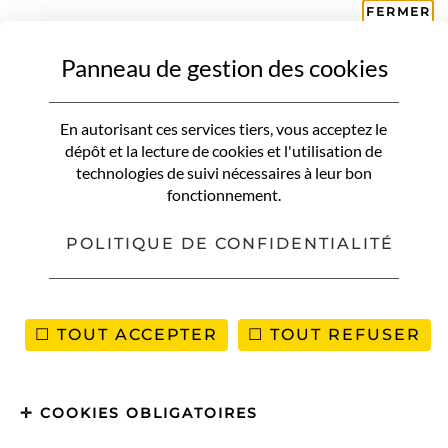
FERMER
Panneau de gestion des cookies
AMERIQUE DU SUD
ATACAMA
Insolite | Le désert d’Atacama en
En autorisant ces services tiers, vous acceptez le
fleurs
dépôt et la lecture de cookies et l'utilisation de
technologies de suivi nécessaires à leur bon
fonctionnement.
POLITIQUE DE CONFIDENTIALITÉ
TOUT ACCEPTER
TOUT REFUSER
COOKIES OBLIGATOIRES