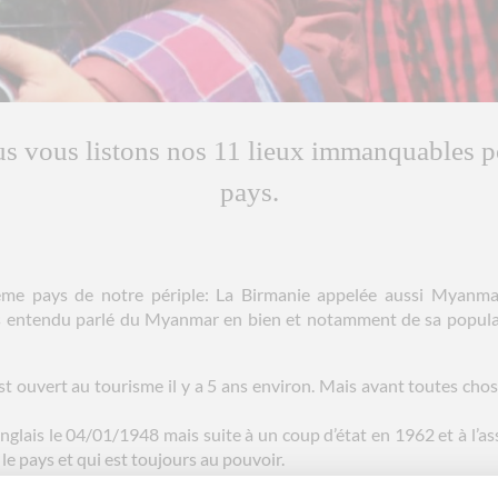
us vous listons nos 11 lieux immanquables p
pays.
me pays de notre périple: La Birmanie appelée aussi Myanmar
 entendu parlé du Myanmar en bien et notamment de sa populat
est ouvert au tourisme il y a 5 ans environ. Mais avant toutes c
nglais le 04/01/1948 mais suite à un coup d’état en 1962 et à l’as
 le pays et qui est toujours au pouvoir.
une élection perdue à 392 sièges contre 10 en 1990 devant Aung Sz