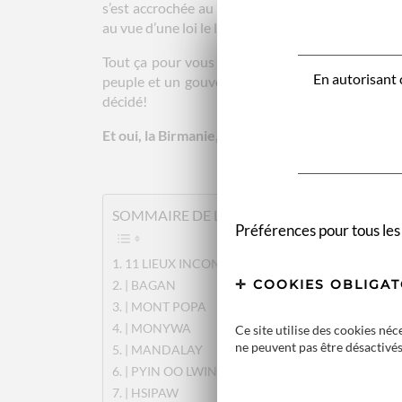
s’est accrochée au pouvoir jusqu’à faire pressio
au vue d’une loi le lui interdisant, car ses enfan
Tout ça pour vous dire, que depuis l’ouverture
En autorisant c
peuple et un gouvernement « illégitime »mais arm
décidé!
Et oui, la Birmanie, c’est aussi ça!
pour plus d’inf
SOMMAIRE DE L'ARTICLE :
Préférences pour tous les
11 LIEUX INCONTOURNABLES A VOIR EN BIRM
COOKIES OBLIGAT
| BAGAN
| MONT POPA
| MONYWA
Ce site utilise des cookies né
ne peuvent pas être désactivés
| MANDALAY
| PYIN OO LWIN
| HSIPAW