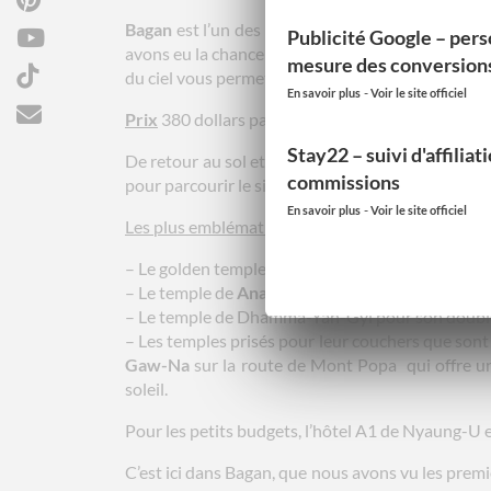
Bagan
est l’un des sites les plus visités du Mya
Publicité Google – pers
avons eu la chance de pouvoir tester un vol en 
mesure des conversion
du ciel vous permettront d’obtenir à coup sur de tr
-
En savoir plus
Voir le site officiel
Prix
380 dollars par personne (320 dollars par pe
Stay22 – suivi d'affiliat
De retour au sol et après un petit déjeuner offer
commissions
pour parcourir le site de temple en temple.
-
En savoir plus
Voir le site officiel
Les plus emblématiques de
Bagan
sont
:
– Le golden temple
Shwe-Zi-Gon
dans le coin d
– Le temple de
Ananda
pour ses couleurs blanche
– Le temple de Dhamma-Yan-Gyi pour son doub
– Les temples prisés pour leur couchers que sont
Gaw-Na
sur la route de Mont Popa qui offre un
soleil.
Pour les petits budgets, l’hôtel A1 de Nyaung-U 
C’est ici dans Bagan, que nous avons vu les prem