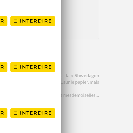
ER
INTERDIRE
ER
INTERDIRE
n’avons pas le temps de visiter la «
Shwedagon
 quel train…C’est parti pour 16h…sur le papier, mais
iqué à utiliser, surtout pour nous mesdemoiselles…
ER
INTERDIRE