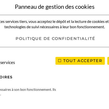
n sur cette femme emblématique, l’assigner à résidence durant 12
Panneau de gestion des cookies
ts sont de nationalités anglaises depuis que le pouvoir leur a retir
 du pays en
2011
par la mise en place d’un gouvernement civil et mi
es services tiers, vous acceptez le dépôt et la lecture de cookies et 
é et qui n’hésite pas, encore aujourd’hui, à menacer son peuple 
technologies de suivi nécessaires à leur bon fonctionnement.
ormations concernant l’histoire du pays, cliquez
ici
POLITIQUE DE CONFIDENTIALITÉ
TOUT ACCEPTER
 services
ANIE
OIRES
cessaires à son bon fonctionnement. Ils
.