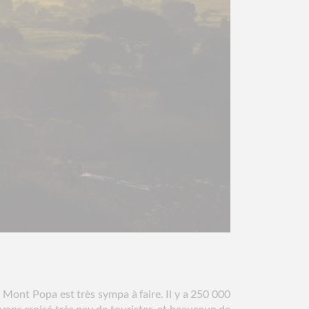
 Mont Popa est très sympa à faire. Il y a 250 000
vons croisé très peu de touristes, et beaucoup de