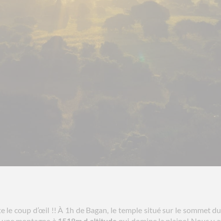
 le coup d’œil !! À 1h de Bagan, le temple situé sur le sommet du
est une montagne à
1518m d altitude
qui domine la plaine! Nous y a