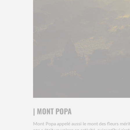
| MONT POPA
Mont Popa appelé aussi le mont des fleurs mérite
ans c était un volcan en activité, aujourd’hui c’