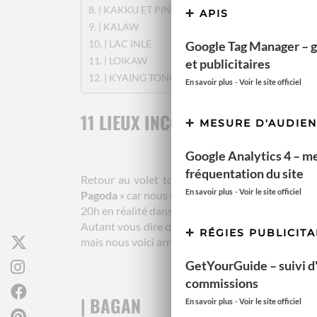
| KAKKU ET PINDAYA
APIS
| KALAW
| LAC INLE
Google Tag Manager – g
| LOIKAW
et publicitaires
| KYAING TONG
-
En savoir plus
Voir le site officiel
11 LIEUX INCONTOURNABLES A V
MESURE D'AUDIE
Google Analytics 4 – m
fréquentation du site
Retour au volet touristique et à notre séjour 
-
En savoir plus
Voir le site officiel
Pagoda
» car nous devons prendre le seul transp
20h en réalité dans un compartiment couchette q
Autant vous dire que notre nuit à été agitée avec
RÉGIES PUBLICITA
mais nous voici arrivés à destination.
GetYourGuide – suivi d'a
commissions
| BAGAN
-
En savoir plus
Voir le site officiel