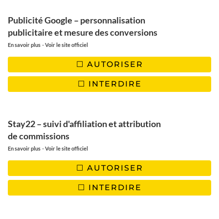
10 activités incontournables à tester à Rovaniemi
Publicité Google – personnalisation
Vivre la Laponie à Noël
publicitaire et mesure des conversions
Les activités gratuites et payantes pour les
-
En savoir plus
Voir le site officiel
enfants à Rovaniemi
Comment s’habiller l’hiver en Laponie
AUTORISER
Observer les aurores boréales
INTERDIRE
Top 10 des activités insolites à Rovaniemi
Des expériences insolites à vivre en Laponie
Stay22 – suivi d'affiliation et attribution
Les souvenirs à ramener de Laponie
de commissions
Le sauna et la kota
-
En savoir plus
Voir le site officiel
Quelles crèmes visages pour affronter le grand
froid en Laponie
AUTORISER
INTERDIRE
SOMMAIRE DE L'ARTICLE :