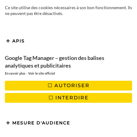
Ce site utilise des cookies nécessaires à son bon fonctionnement. Ils
ne peuvent pas être désactivés.
Découvrir la Laponie, c’est
également découvrir ses
spécialités culinaires. Mais
APIS
quelles sont les incontournables ?
Google Tag Manager – gestion des balises
Que mange t-on avec ce grand
analytiques et publicitaires
-
froid rigoureux ? Est ce que c’est
En savoir plus
Voir le site officiel
bon ? On répond à toutes vos
AUTORISER
questions.
INTERDIRE
MESURE D'AUDIENCE
Il faut l’avouer, la
Finlande
n’est pas réputée mondialement
pour sa cuisine. Depuis des siècles, les Finlandais se sont