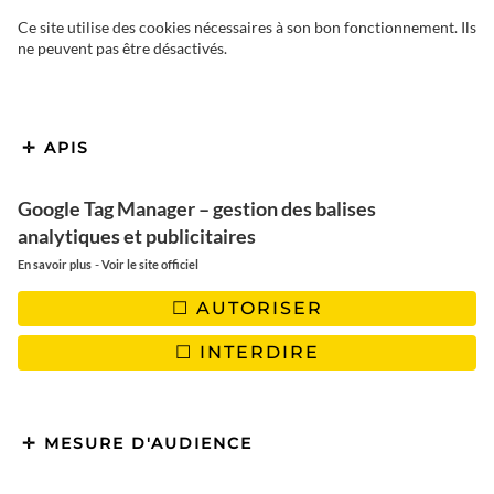
Ce site utilise des cookies nécessaires à son bon fonctionnement. Ils
ne peuvent pas être désactivés.
Nous vous emmenons
aujourd’hui dans le Sud du
Vietnam, plus précisément dans le
APIS
Delta du Mékong à la découverte
Google Tag Manager – gestion des balises
d’un territoire riche en couleurs,
analytiques et publicitaires
-
En savoir plus
Voir le site officiel
où les gens sont d’une sincère
AUTORISER
gentillesse et où la cuisine est
délicieuse! Voici notre Top 5 des
INTERDIRE
choses à voir dans cette région.
MESURE D'AUDIENCE