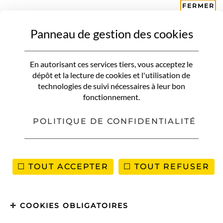
FERMER
Panneau de gestion des cookies
VIETNAM
Vietnam: notre Top 5 des choses
En autorisant ces services tiers, vous acceptez le
à voir sur le Delta du Mékong
dépôt et la lecture de cookies et l'utilisation de
technologies de suivi nécessaires à leur bon
fonctionnement.
POLITIQUE DE CONFIDENTIALITÉ
TOUT ACCEPTER
TOUT REFUSER
COOKIES OBLIGATOIRES