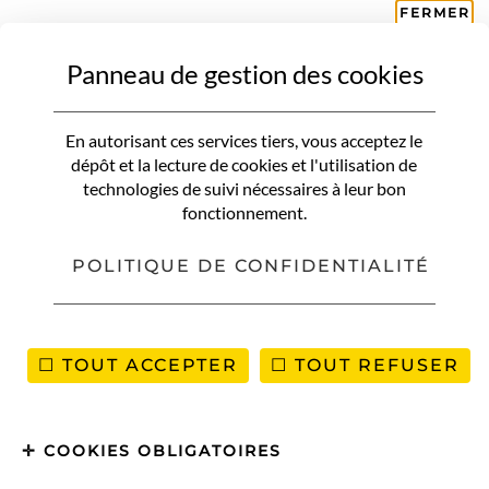
FERMER
Panneau de gestion des cookies
ITALIE
ROME
Les plus beaux rooftops de
En autorisant ces services tiers, vous acceptez le
Rome pour boire un verre avec
dépôt et la lecture de cookies et l'utilisation de
technologies de suivi nécessaires à leur bon
vue
fonctionnement.
POLITIQUE DE CONFIDENTIALITÉ
TOUT ACCEPTER
TOUT REFUSER
COOKIES OBLIGATOIRES