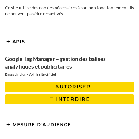
Ce site utilise des cookies nécessaires à son bon fonctionnement. Ils
ne peuvent pas être désactivés.
Qui n’a jamais rêvé d’avoir une
fois dans sa vie un chef à
APIS
domicile ? Souvent considéré
Google Tag Manager – gestion des balises
comme « trop cher » ou
analytiques et publicitaires
inaccessible, on n’y pense même
-
En savoir plus
Voir le site officiel
pas. Mais on vous a trouvé un
AUTORISER
super concept à tester chez vous
INTERDIRE
dans un budget accessible et au
meilleur prix pour les particuliers.
MESURE D'AUDIENCE