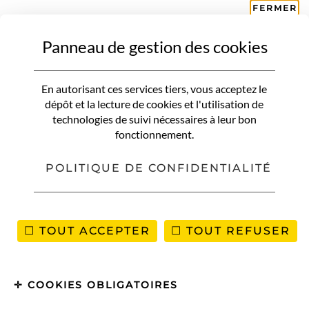
FERMER
Panneau de gestion des cookies
UNCATEGORIZED
La Belle assiette ou comment
En autorisant ces services tiers, vous acceptez le
avoir un chef à domicile le
dépôt et la lecture de cookies et l'utilisation de
technologies de suivi nécessaires à leur bon
temps d’une soirée
fonctionnement.
POLITIQUE DE CONFIDENTIALITÉ
TOUT ACCEPTER
TOUT REFUSER
COOKIES OBLIGATOIRES