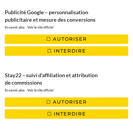
Publicité Google – personnalisation
publicitaire et mesure des conversions
-
En savoir plus
Voir le site officiel
AUTORISER
INTERDIRE
Stay22 – suivi d'affiliation et attribution
de commissions
-
En savoir plus
Voir le site officiel
AUTORISER
PARIS RIVE GAUCHE
5 adresses Parisiennes pour
INTERDIRE
profiter de Paris l’été