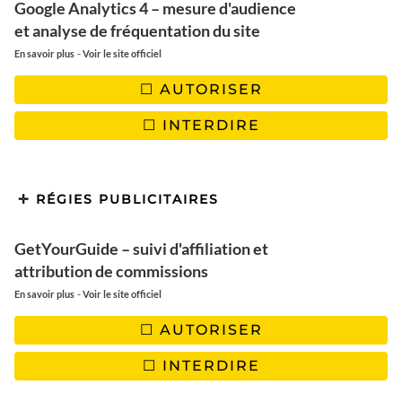
Google Analytics 4 – mesure d'audience
et analyse de fréquentation du site
-
En savoir plus
Voir le site officiel
AUTORISER
PARIS
INTERDIRE
Balade en bateau sur le canal
de l’Ourcq
RÉGIES PUBLICITAIRES
GetYourGuide – suivi d'affiliation et
attribution de commissions
-
En savoir plus
Voir le site officiel
AUTORISER
INTERDIRE