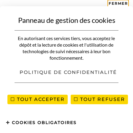
FERMER
Panneau de gestion des cookies
Ile de France
En autorisant ces services tiers, vous acceptez le
dépôt et la lecture de cookies et l'utilisation de
France
Auvergne Rhône Alpes
Bretagne
technologies de suivi nécessaires à leur bon
fonctionnement.
Centre Val de Loire
Corse
Grand Est
Île de France
Normandie
Nouvelle Aquitaine
POLITIQUE DE CONFIDENTIALITÉ
Occitanie
P.A.C.A.
Pays de Loire
TOUT ACCEPTER
TOUT REFUSER
Mes derniers articles
VOUS RECHERCHEZ QUELQUE CHOSE ?
COOKIES OBLIGATOIRES