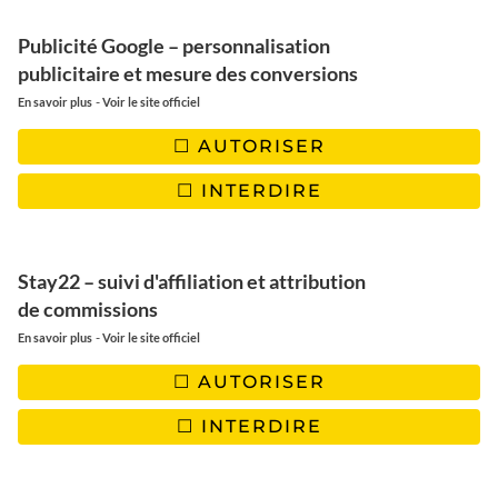
Les Bahamas c’est aussi des récifs coralliens sublimes et
Publicité Google – personnalisation
réputés parmi les plus grands du monde mais aussi des
publicitaire et mesure des conversions
mangroves, des trous bleus et des espaces verts pour
-
En savoir plus
Voir le site officiel
certaines.
AUTORISER
Pour avoir découvert les Bahamas, je trouve qu’elle a deux
facettes: celles données par les croisières en paquebot qui
INTERDIRE
débarquent leurs passagers à Nassau. C’est finalement du
tourisme de masse et ce côté qui ne nous intéresse pas avec
tous ces grands complexes hôteliers les uns à côté des autres
où vont tous les américains et canadiens. Mais en s’éloignant
Stay22 – suivi d'affiliation et attribution
de cette agitation touristique et en parcourant d’autres îles,
de commissions
les Bahamas ont un côté très » chill » et détente avec des
-
En savoir plus
Voir le site officiel
parcs nationaux, une mer turquoise et des lieux naturels
préservés. Et c’est facette que vous devez découvrir!
AUTORISER
INTERDIRE